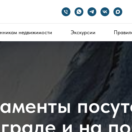
нникам недвижимости
Экскурсии
Правил
аменты посут
граде и на п