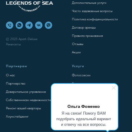
Дополнительные услуги
Часто задаваемые вопросы
Политика конфиденциальности
Договор аренды
Правила проживания
© 2025 Apart-Deluxe
Отзывы
Реквизиты
Акции
Партнерам
Услуги
О нас
Фотоссесии
Партнерство
Консультация
Доверительное управление
Контакты
Собственникам недвижимости
Ольга Фоменко
Ремонт вашей квартиры
Я на связи! Помогу ВАМ
Хоумстейджинг
подобрать идеальный вариант
и отвечу на все вопросы.