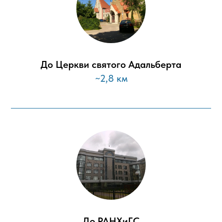
До Церкви святого Адальберта
~2,8 км
До РАНХиГС