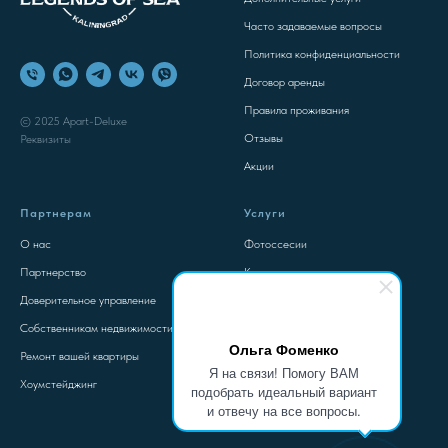
Часто задаваемые вопросы
Политика конфиденциальности
Договор аренды
Правила проживания
© 2025 Apart-Deluxe
Отзывы
Реквизиты
Акции
Партнерам
Услуги
О нас
Фотоссесии
Партнерство
Консультация
Доверительное управление
Контакты
Собственникам недвижимости
Ольга Фоменко
Ремонт вашей квартиры
Я на связи! Помогу ВАМ
Хоумстейджинг
подобрать идеальный вариант
и отвечу на все вопросы.